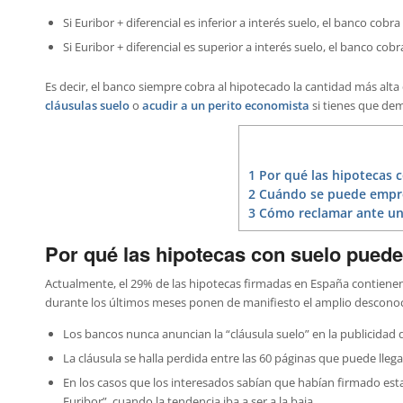
Si Euribor + diferencial es inferior a interés suelo, el banco cobra
Si Euribor + diferencial es superior a interés suelo, el banco cobr
Es decir, el banco siempre cobra al hipotecado la cantidad más alta
cláusulas suelo
o
acudir a un perito economista
si tienes que de
1
Por qué las hipotecas 
2
Cuándo se puede empre
3
Cómo reclamar ante un
Por qué las hipotecas con suelo puede
Actualmente, el 29% de las hipotecas firmadas en España contienen
durante los últimos meses ponen de manifiesto el amplio desconoc
Los bancos nunca anuncian la “cláusula suelo” en la publicidad 
La cláusula se halla perdida entre las 60 páginas que puede lleg
En los casos que los interesados sabían que habían firmado esta
Euribor”, cuando la tendencia iba a ser a la baja.