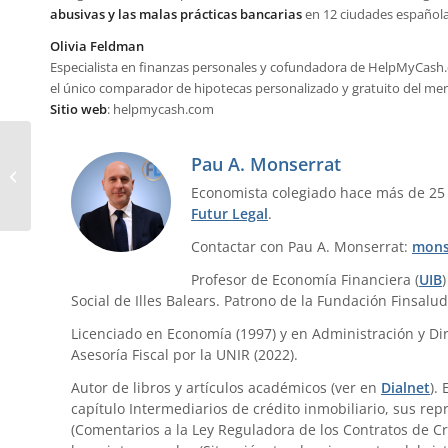
abusivas y las malas prácticas bancarias
en 12 ciudades española
Olivia Feldman
Especialista en finanzas personales y cofundadora de HelpMyCash
el único comparador de hipotecas personalizado y gratuito del me
Sitio web
: helpmycash.com
Valoración de los bienes muebles a
Pau A. Monserrat
efectos de garantía de
Economista colegiado hace más de 25
fraccionamientos...
Futur Legal
.
Contactar con Pau A. Monserrat:
mons
Profesor de Economía Financiera (
UIB
Social de Illes Balears. Patrono de la Fundación Finsalud
Licenciado en Economía (1997) y en Administración y Dir
Asesoría Fiscal por la UNIR (2022).
Autor de libros y artículos académicos (ver en
Dialnet
).
capítulo Intermediarios de crédito inmobiliario, sus re
(Comentarios a la Ley Reguladora de los Contratos de Cr