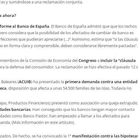
ras y sumándose a una reclamación conjunta.
ta ahora?
nforme al Banco de España
. El Banco de España admitió que que los techos
, pero considera que la posibilidad de los afectados de cambiar de banco es
rfecciones que pudieran apreciarse (…)” Asimismo, estima que “si las cláusul
as en forma clara y comprensible, deben considerarse libremente pactadas”.
s miembros de la Comisión de Economía del
Congreso
a
incluir la “cláusula
ara la defensa del consumidor. La reclamación se hizo efectiva el pasado 12 
 Baleares (
ACUIB
) ha presentado la
primera demanda contra una entidad
teca
, disposición que afecta a unas 54.500 familias de las islas. Todavía no
jas, Productos Financieros) presentó como asociación una queja extrajudici
idades bancarias
. Han conseguido que los bancos tengan mayor contacto
tidades como Banco Pastor, han empezado a llamar a los afectados para
manda. (Más información en este artículo).
nizados. De hecho, se ha convocado la 1ª
manifestación contra las hipoteca