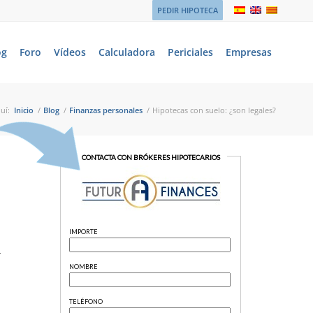
PEDIR HIPOTECA
og
Foro
Vídeos
Calculadora
Periciales
Empresas
uí:
Inicio
/
Blog
/
Finanzas personales
/
Hipotecas con suelo: ¿son legales?
r