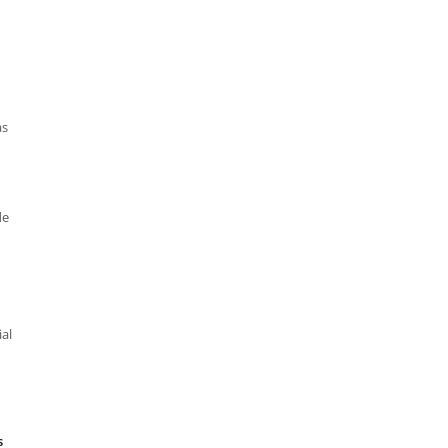
as
de
al
s