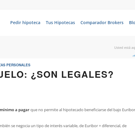
Pedir hipoteca
Tus Hipotecas
Comparador Brokers
Bl
Usted está aq
ZAS PERSONALES
UELO: ¿SON LEGALES?
 mínimo a pagar
que no permite al hipotecado beneficiarse del bajo Euribo
bién se negocia un tipo de interés variable, de Euribor + diferencial, de