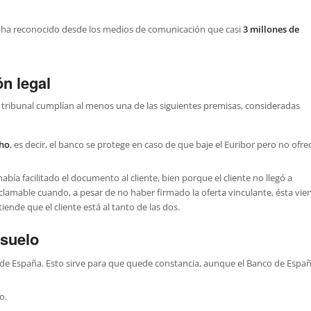
se ha reconocido desde los medios de comunicación que casi
3 millones de
n legal
tribunal cumplían al menos una de las siguientes premisas, consideradas
cho
, es decir, el banco se protege en caso de que baje el Euribor pero no ofre
abía facilitado el documento al cliente, bien porque el cliente no llegó a
eclamable cuando, a pesar de no haber firmado la oferta vinculante, ésta vie
iende que el cliente está al tanto de las dos.
 suelo
o de España. Esto sirve para que quede constancia, aunque el Banco de Espa
o.