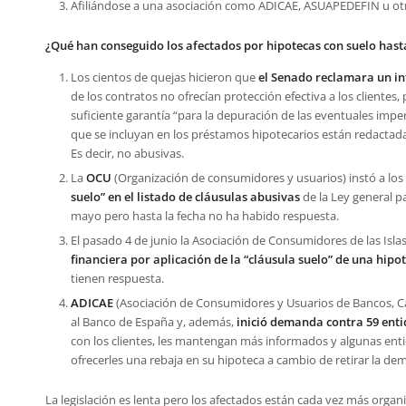
Afiliándose a una asociación como ADICAE, ASUAPEDEFIN u ot
¿Qué han conseguido los afectados por hipotecas con suelo has
Los cientos de quejas hicieron que
el Senado reclamara un i
de los contratos no ofrecían protección efectiva a los clientes
suficiente garantía “para la depuración de las eventuales impe
que se incluyan en los préstamos hipotecarios están redactad
Es decir, no abusivas.
La
OCU
(Organización de consumidores y usuarios) instó a lo
suelo” en el listado de cláusulas abusivas
de la Ley general p
mayo pero hasta la fecha no ha habido respuesta.
El pasado 4 de junio la Asociación de Consumidores de las Islas
financiera por aplicación de la “cláusula suelo” de una hipo
tienen respuesta.
ADICAE
(Asociación de Consumidores y Usuarios de Bancos, Ca
al Banco de España y, además,
inició demanda contra 59 ent
con los clientes, les mantengan más informados y algunas en
ofrecerles una rebaja en su hipoteca a cambio de retirar la de
La legislación es lenta pero los afectados están cada vez más orga