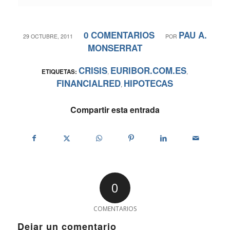
0 COMENTARIOS
PAU A.
/
/
29 OCTUBRE, 2011
POR
MONSERRAT
CRISIS
EURIBOR.COM.ES
ETIQUETAS:
,
,
FINANCIALRED
HIPOTECAS
,
Compartir esta entrada
0
COMENTARIOS
Dejar un comentario