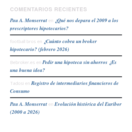
COMENTARIOS RECIENTES
Pau A. Monserrat
¿Qué nos depara el 2009 a los
en
prescriptores hipotecarios?
¿Cuánto cobra un broker
football bros
en
hipotecario? (febrero 2026)
Pedir una hipoteca sin ahorros ¿Es
Bebroker.es
en
una buena idea?
Registro de intermediarios financieros de
Tadosi
en
Consumo
Pau A. Monserrat
Evolución histórica del Euribor
en
(2000 a 2026)