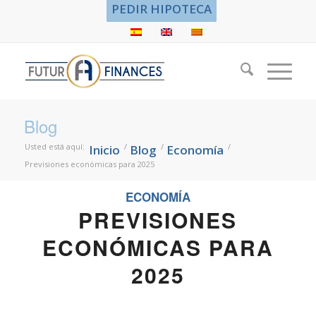
PEDIR HIPOTECA
Blog
Usted está aquí:
/
/
/
Inicio
Blog
Economía
Previsiones económicas para 2025
ECONOMÍA
PREVISIONES
ECONÓMICAS PARA
2025