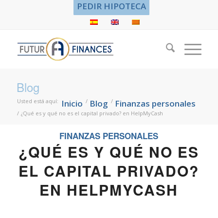
PEDIR HIPOTECA
Blog
Usted está aquí:
/
/
Inicio
Blog
Finanzas personales
/
¿Qué es y qué no es el capital privado? en HelpMyCash
FINANZAS PERSONALES
¿QUÉ ES Y QUÉ NO ES
EL CAPITAL PRIVADO?
EN HELPMYCASH