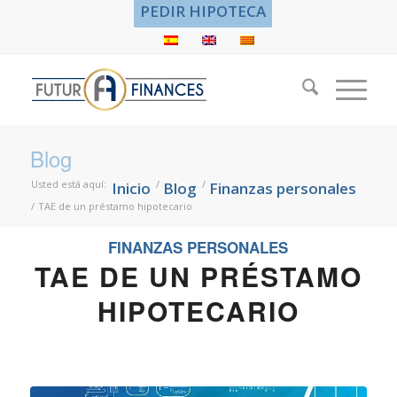
PEDIR HIPOTECA
Blog
Usted está aquí:
/
/
Inicio
Blog
Finanzas personales
/
TAE de un préstamo hipotecario
FINANZAS PERSONALES
TAE DE UN PRÉSTAMO
HIPOTECARIO