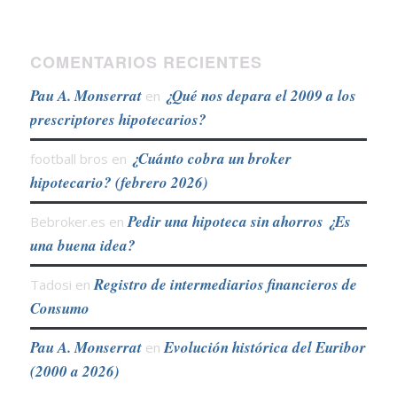
COMENTARIOS RECIENTES
Pau A. Monserrat
¿Qué nos depara el 2009 a los
en
prescriptores hipotecarios?
¿Cuánto cobra un broker
football bros
en
hipotecario? (febrero 2026)
Pedir una hipoteca sin ahorros ¿Es
Bebroker.es
en
una buena idea?
Registro de intermediarios financieros de
Tadosi
en
Consumo
Pau A. Monserrat
Evolución histórica del Euribor
en
(2000 a 2026)