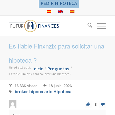
PEDIR HIPOTECA
Es fiable Finxnzix para solicitar una
hipoteca ?
Usted está aquí:
/
/
Inicio
Preguntas
Es fiable Finxnzix para solicitar una hipoteca ?
16.33K visitas
18 junio, 2026
broker hipotecario
Hipoteca
8