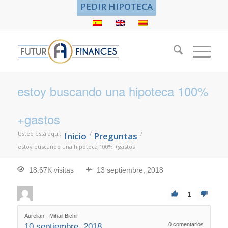
PEDIR HIPOTECA
estoy buscando una hipoteca 100%
+gastos
Usted está aquí:
/
/
Inicio
Preguntas
estoy buscando una hipoteca 100% +gastos
18.67K visitas
13 septiembre, 2018
1
Aurelian - Mihail Bichir
0
comentarios
10 septiembre, 2018