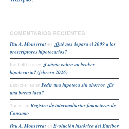
COMENTARIOS RECIENTES
Pau A. Monserrat
¿Qué nos depara el 2009 a los
en
prescriptores hipotecarios?
¿Cuánto cobra un broker
football bros
en
hipotecario? (febrero 2026)
Pedir una hipoteca sin ahorros ¿Es
Bebroker.es
en
una buena idea?
Registro de intermediarios financieros de
Tadosi
en
Consumo
Pau A. Monserrat
Evolución histórica del Euribor
en