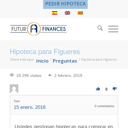
PEDIR HIPOTECA
Hipoteca para Figueres
Usted está aquí:
/
/
Hipoteca para Figueres
Inicio
Preguntas
18.29K visitas
2 febrero, 2018
0
Tom
0
comentarios
15 enero, 2018
Ustedes gestionan hipotecas para comprar en