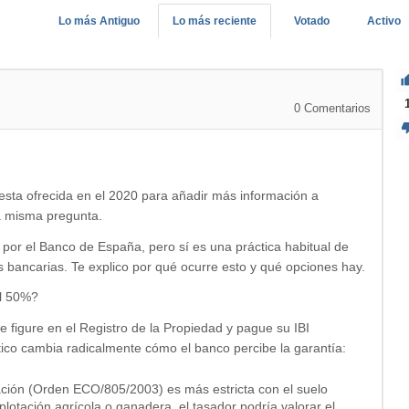
Lo más Antiguo
Lo más reciente
Votado
Activo
0
Comentarios
esta ofrecida en el 2020 para añadir más información a
a misma pregunta.
por el Banco de España, pero sí es una práctica habitual de
s bancarias. Te explico por qué ocurre esto y qué opciones hay.
al 50%?
ue figure en el Registro de la Propiedad y pague su IBI
tico
cambia radicalmente cómo el banco percibe la garantía
:
ción (Orden ECO/805/2003) es más estricta con el suelo
plotación agrícola o ganadera, el tasador podría valorar el