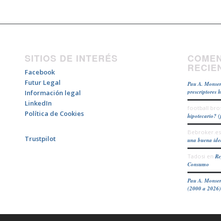
SITIOS DE INTERÉS
COMEN
RECIE
Facebook
Futur Legal
Pau A. Monser
prescriptores 
Información legal
LinkedIn
football bro
Política de Cookies
hipotecario? (
Bebroker.es
Trustpilot
una buena id
Tadosi
en
Re
Consumo
Pau A. Monser
(2000 a 2026)