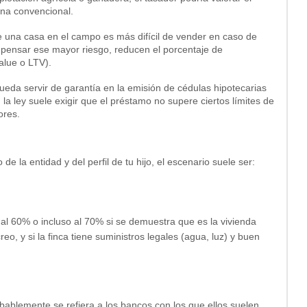
ana convencional.
e una casa en el campo es más difícil de vender en caso de
pensar ese mayor riesgo, reducen el porcentaje de
alue o LTV).
eda servir de garantía en la emisión de cédulas hipotecarias
la ley suele exigir que el préstamo no supere ciertos límites de
ores.
la entidad y del perfil de tu hijo, el escenario suele ser:
 al
60% o incluso al 70%
si se demuestra que es la
vivienda
o, y si la finca tiene suministros legales (agua, luz) y buen
robablemente se refiera a los bancos con los que ellos suelen