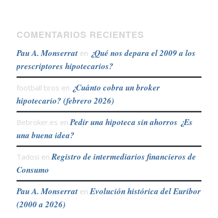
COMENTARIOS RECIENTES
Pau A. Monserrat
¿Qué nos depara el 2009 a los
en
prescriptores hipotecarios?
¿Cuánto cobra un broker
football bros
en
hipotecario? (febrero 2026)
Pedir una hipoteca sin ahorros ¿Es
Bebroker.es
en
una buena idea?
Registro de intermediarios financieros de
Tadosi
en
Consumo
Pau A. Monserrat
Evolución histórica del Euribor
en
(2000 a 2026)