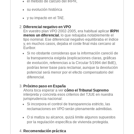
el método de cálculo del IRPH,
su evolución histórica
y su impacto en el TAE.
Diferencial negativo en VPO
En vuestro plan VPO 2002-2005, era habitual aplicar
IRPH
menos un diferencial
, lo que rebajaba notablemente el
tipo nominal. Ese diferencial negativo equilibraba el índice
y, en muchos casos, dejaba el coste final más cercano al
Euríbor.
Si no obstante consideras que la información careció de
la transparencia exigida (explicaciones claras, gráficas
de evolución, referencias a la Circular 5/1994 del BdE),
podrías tener base para reclamar, aunque la devolución
potencial será menor por el efecto compensatorio del
diferencial.
Próximo paso en España
Ahora toca esperar a ver
cómo el Tribunal Supremo
interpreta y concreta esos criterios del TJUE en nuestra
jurisprudencia nacional:
Si incorpora el control de transparencia estricto, las
reclamaciones en VPO serán plenamente admitidas.
O si matiza su alcance, quizá limite algunos supuestos
por la regulación específica de vivienda protegida.
Recomendación práctica