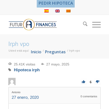
PEDIR HIPOTECA
Irph vpo
Usted está aquí:
/
/
Irph vpo
Inicio
Preguntas
25.41K visitas
27 mayo, 2025
Hipoteca
irph
6
Antonio
0
comentarios
27 enero, 2020