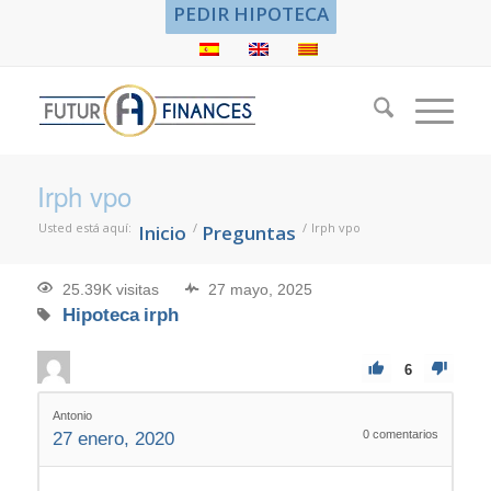
PEDIR HIPOTECA
Irph vpo
Usted está aquí:
/
/
Irph vpo
Inicio
Preguntas
25.39K visitas
27 mayo, 2025
Hipoteca
irph
6
Antonio
0
comentarios
27 enero, 2020