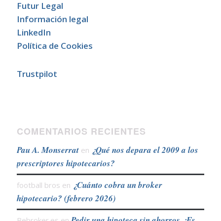
Futur Legal
Información legal
LinkedIn
Política de Cookies
Trustpilot
COMENTARIOS RECIENTES
Pau A. Monserrat
¿Qué nos depara el 2009 a los
en
prescriptores hipotecarios?
¿Cuánto cobra un broker
football bros
en
hipotecario? (febrero 2026)
Pedir una hipoteca sin ahorros ¿Es
Bebroker.es
en