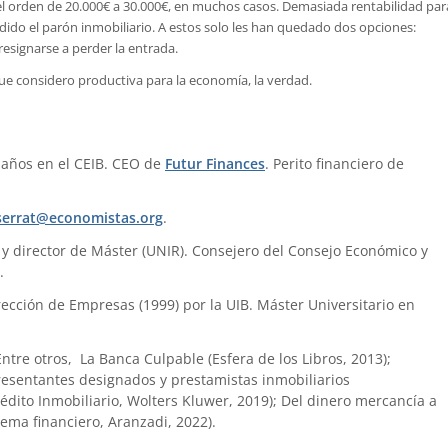
l orden de 20.000€ a 30.000€, en muchos casos. Demasiada rentabilidad par
ido el parón inmobiliario. A estos solo les han quedado dos opciones:
resignarse a perder la entrada.
e considero productiva para la economía, la verdad.
 años en el CEIB. CEO de
Futur Finances
. Perito financiero de
errat@economistas.org
.
) y director de Máster (UNIR). Consejero del Consejo Económico y
.
ección de Empresas (1999) por la UIB. Máster Universitario en
 Entre otros, La Banca Culpable (Esfera de los Libros, 2013);
presentantes designados y prestamistas inmobiliarios
édito Inmobiliario, Wolters Kluwer, 2019); Del dinero mercancía a
tema financiero, Aranzadi, 2022).