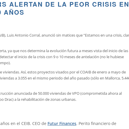
S ALERTAN DE LA PEOR CRISIS E
0 AÑOS
OAIB), Luis Antonio Corral, anunció sin matices que “Estamos en una crisis, cla
rta, ya que nos determina la evolución futura a meses vista del inicio de las
tectar el inicio de la crisis con 9 o 10 meses de antelación (no le hubiese
iempo).
de viviendas. Así, estos proyectos visados por el COAIB de enero a mayo de
iviendas a 3.055 en el mismo periodo del año pasado (sólo en Mallorca, 5.44
nstrucción anunciada de 50.000 viviendas de VPO (comprometida ahora al
o Drac) a la rehabilitación de zonas urbanas.
 años en el CEIB. CEO de
Futur Finances
. Perito financiero de