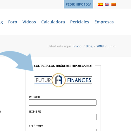
PEDIR HIPOTECA
og
Foro
Vídeos
Calculadora
Periciales
Empresas
Usted está aquí:
Inicio
/
Blog
/
2008
/
junio
a
l