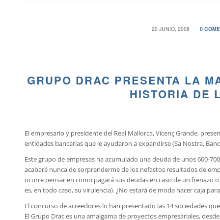
/
/
20 JUNIO, 2008
0 COME
GRUPO DRAC PRESENTA LA MA
HISTORIA DE 
El empresario y presidente del Real Mallorca, Vicenç Grande, prese
entidades bancarias que le ayudaron a expandirse (Sa Nostra, Banca
Este grupo de empresas ha acumulado una deuda de unos 600-700 mill
acabaré nunca de sorprenderme de los nefastos resultados de empre
ocurre pensar en como pagará sus deudas en caso de un frenazo o c
es, en todo caso, su virulencia). ¿No estará de moda hacer caja par
El concurso de acreedores lo han presentado las 14 sociedades q
El Grupo Drac es una amalgama de proyectos empresariales, desde los