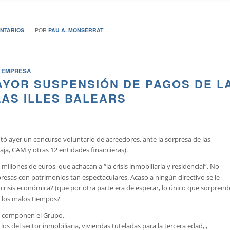
NTARIOS
POR
PAU A. MONSERRAT
EMPRESA
YOR SUSPENSIÓN DE PAGOS DE L
LAS ILLES BALEARS
ntó ayer un concurso voluntario de acreedores, ante la sorpresa de las
ja, CAM y otras 12 entidades financieras).
ones de euros, que achacan a “la crisis inmobiliaria y residencial”. No
sas con patrimonios tan espectaculares. Acaso a ningún directivo se le
risis económica? (que por otra parte era de esperar, lo único que sorprend
a los malos tiempos?
ue componen el Grupo.
 del sector inmobiliaria, viviendas tuteladas para la tercera edad, ,