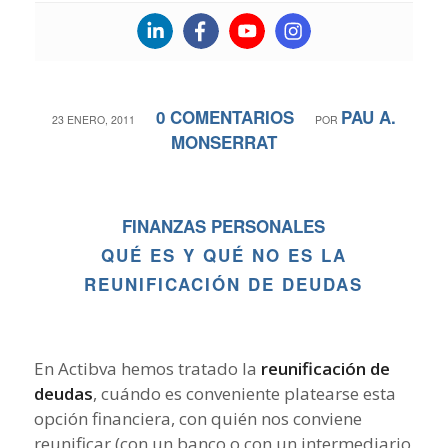
0 COMENTARIOS
PAU A.
/
/
23 ENERO, 2011
POR
MONSERRAT
FINANZAS PERSONALES
QUÉ ES Y QUÉ NO ES LA
REUNIFICACIÓN DE DEUDAS
En Actibva hemos tratado la
reunificación de
deudas
, cuándo es conveniente platearse esta
opción financiera, con quién nos conviene
reunificar (con un banco o con un intermediario