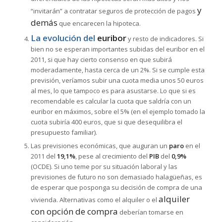
y
“invitarán” a contratar seguros de protección de pagos
demás
que encarecen la hipoteca.
La evolución del
euribor
y resto de indicadores. Si
bien no se esperan importantes subidas del euribor en el
2011, si que hay cierto consenso en que subirá
moderadamente, hasta cerca de un 2%. Si se cumple esta
previsión, veríamos subir una cuota media unos 50 euros
al mes, lo que tampoco es para asustarse. Lo que si es
recomendable es calcular la cuota que saldría con un
euribor en máximos, sobre el 5% (en el ejemplo tomado la
cuota subiría 400 euros, que si que desequilibra el
presupuesto familiar).
Las previsiones económicas, que auguran un
paro
en el
2011 del
19,1%
, pese al crecimiento del
PIB
del
0,9%
(OCDE). Si uno teme por su situación laboral y las
previsiones de futuro no son demasiado halagüeñas, es
de esperar que posponga su decisión de compra de una
alquiler
vivienda. Alternativas como el alquiler o el
con opción de compra
deberían tomarse en