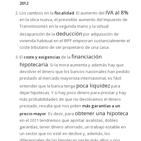
2012
.
IVA al 8%
Los cambios en la
fiscalidad
. El aumento del
en la obra nueva, el previsible aumento del Impuesto de
Transmisiones en la segunda mano y la virtual
deducción
desaparición de la
por adquisición de
vivienda habitual en el IRPF empeoran sustancialmente el
coste tributario de ser propietario de una casa.
financiación
El
coste y exigencias
de la
hipotecaria
. Si la mora aumenta y además hay que
devolver el dinero que los bancos nacionales han pedido
prestado al mercado mayorista internacional, es fácil
poca liquidez
entender que la banca tenga
para
dejar hipotecas. Y si hay poco dinero para prestar y hay
más probabilidades de que no devolvamos el dinero
prestado, resulta que nos piden
más garantías a un
obtener una hipoteca
precio mayor
. Es decir, para
en el 2011 tendremos que aportar avalistas, dobles
garantías, tener dinero ahorrado, un trabajo estable en
un sector que no esté en declive y, además, los
diferenciales de las hipotecas serán más altos y nos