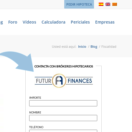
PEDIR HIPOTECA
og
Foro
Vídeos
Calculadora
Periciales
Empresas
Usted está aquí:
Inicio
/
Blog
/
Fiscalidad