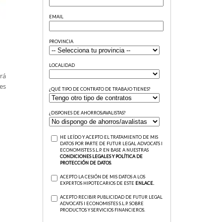
rá
nes