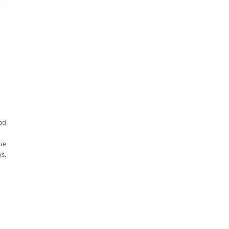
ad
que
s,