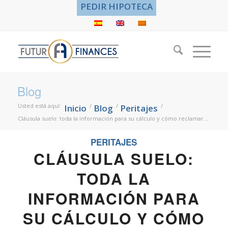
PEDIR HIPOTECA
Blog
Usted está aquí:
/
/
/
Inicio
Blog
Peritajes
Cláusula suelo: toda la información para su cálculo y cómo reclamar...
PERITAJES
CLÁUSULA SUELO:
TODA LA
INFORMACIÓN PARA
SU CÁLCULO Y CÓMO