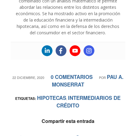
combinado con un análisis matemático le permite
abordar las relaciones entre los distintos agentes
económicos. Se ha mostrado activo en la promoción
de la educación financiera y la intermediación
hipotecaria, así como en la defensa de los derechos
del consumidor en el sector financiero.
0 COMENTARIOS
PAU A.
/
/
22 DICIEMBRE, 2020
POR
MONSERRAT
HIPOTECAS
INTERMEDIARIOS DE
ETIQUETAS:
,
CRÉDITO
Compartir esta entrada