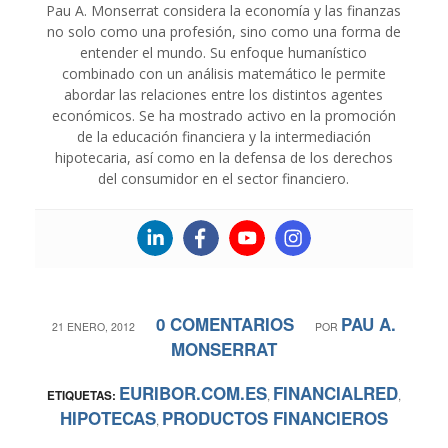
Pau A. Monserrat considera la economía y las finanzas
no solo como una profesión, sino como una forma de
entender el mundo. Su enfoque humanístico
combinado con un análisis matemático le permite
abordar las relaciones entre los distintos agentes
económicos. Se ha mostrado activo en la promoción
de la educación financiera y la intermediación
hipotecaria, así como en la defensa de los derechos
del consumidor en el sector financiero.
0 COMENTARIOS
PAU A.
/
/
21 ENERO, 2012
POR
MONSERRAT
EURIBOR.COM.ES
FINANCIALRED
ETIQUETAS:
,
,
HIPOTECAS
PRODUCTOS FINANCIEROS
,