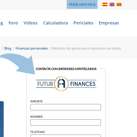
PEDIR HIPOTECA
og
Foro
Vídeos
Calculadora
Periciales
Empresas
/
Blog
/
Finanzas personales
/
Medidas de ayuda para hipotecas variables
S