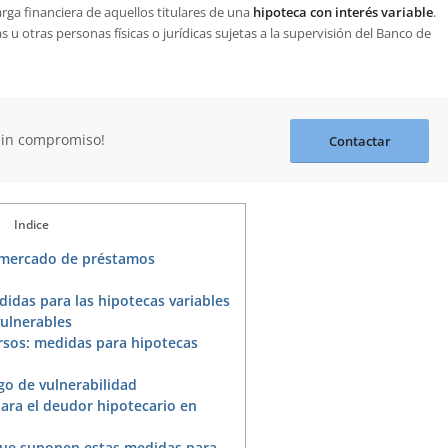
arga financiera de aquellos titulares de una
hipoteca con interés variable
.
 u otras personas físicas o jurídicas sujetas a la supervisión del Banco de
sin compromiso!
Contactar
Indice
 mercado de préstamos
idas para las hipotecas variables
ulnerables
rsos: medidas para hipotecas
o de vulnerabilidad
ara el deudor hipotecario en
 que suponen estas medidas para