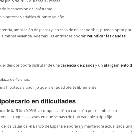
 de junio de 2022 durante 12 meses.
sde la concesión del préstamo.
s hipotecas variables durante un año.
arencia, ampliación de plazo) y, en caso de no ser posible, pueden optar por
la misma vivienda. Además, las entidades podrán
reunificar las deudas
%, el deudor podrá disfrutar de una
carencia de 2 años
y un
alargamiento d
l plazo de 40 años.
a hipoteca a tipo fijo que la entidad oferte libremente.
potecario en dificultades
educe de 0,15 % a 0,05 % la compensación o comisión por reembolso o
mo, en aquellos casos en que se pasa de tipo variable a tipo fijo.
a de los usuarios, el Banco de España elaborará y mantendrá actualizada un