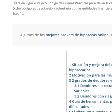
Entra en vigor el nuevo Código de Buenas Prácticas para aliviar la c
Dicho código es de adhesión voluntaria por las entidades financieras
España.
Algunos de los
mejores brokers de hipotecas online
, 
1
Situación y mejora del
hipotecarios
2
Motivación para las med
3
2 grados de deudores v
3.1
Deudores sin recu
variables
3.2
Deudores con riesg
4
Guía de herramientas p
dificultades
5
El alivio, en números,