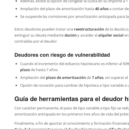
Además, existe la opción de congelar la cuota en su importe a 1
Ampliación del plazo de amortización hasta
40 años
a contar de
Se suspende las comisiones por amortización anticipada para la
Estos deudores pueden instar una
reestructuración
de la deuda (c
extinguir su deuda mediante
dación
y acceder al
alquiler social
en 
contraídas por el deudor.
Deudores con riesgo de vulnerabilidad
Cuando el incremento del esfuerzo hipotecario es inferior al 50
plazo
de hasta 7 años.
Ampliación del
plazo de amortización
de
7 años
, sin superar e
Opción de novación para cambiar de hipoteca a tipo variable a un
Guía de herramientas para el deudor hi
Con carácter permanente, el paso de tipo variable a tipo fijo se r
amortización anticipada en los primeros tres años de vida del présta
Finalmente, a fin de aportar al conocimiento y formación financier