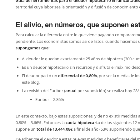
Guía de herramientas para el deudor hipotecario en dificultade
territorial cuya labor sea la orientación y difusión de conocimiento
El alivio, en números, que suponen es
Para calcular la diferencia entre lo que viene pagando compararemo
pendiente. Los economistas somos así de listos, cuando hacemos 
supongamos que:
Al deudor le quedan exactamente 25 años de hipoteca (300 cuot
Es un deudor hipotecario sin recursos y disfruta el máximo desc
El deudor pactó un
diferencial de 0,80%
, por ser la media de l
este blog.
La revisión del Euribor (
anual
por suposición) se realiza hoy 28/
Euribor = 2,86%
En este contexto, bajo estas suposiciones, y de no existir medidas al
0,80% = 3,66%. Entonces la
cuota hipotecaria
de los siguientes 12 
supone un
total de 13.444,08€
a final de año (53% suponiendo que l
De adherirse el deudor a estas nuevas medidas y beneficiarse del 