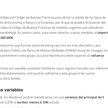
ablece el Código de Buenas Prácticas para aliviar la subida de los tipos de
tado de Economía y Apoyo a la Empresa, por la que se publica el Acuerdo del
prueba el Código de Buenas Prácticas de medidas urgentes para deudores
lnerabilidad. En ambos casos, para tener derecho a estas medidas, el
import
300.000€
.
potecarios que forman parte de este grupo son los más afectados y por
Indicador Público de Renta de Efectos Múltiples (IPREM) anual de 14 pagas. Es
a pertenecer a este grupo, la cuota hipotecaria debe suponer un
esfuerzo
.
.
Estas son aquellas unidades familiares cuyos ingresos anuales son inferiore
 Simultáneamente, solo podrán adherirse a este grupo si las cuotas
s de la familia.
s variables
50%, los deudores podrán beneficiarse con una
carencia del principal de 5
más 0,25% al
euríbor menos 0,10%
actual).