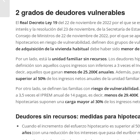
hipotecarios
2 grados de deudores vulnerables
El
Real Decreto Ley 19
del 22 de noviembre de 2022 por el que se est
interés y la resolución del 23 de noviembre, de la Secretaría de Es
Consejo de Ministros de 22 de noviembre de 2022, por el que se a
hipotecarios en riesgo de vulnerabilidad, definen dos grupos de vu
de adquisición de la vivienda habitual
debe haber sido
menor de 
Por un lado, está la
unidad familiar sin recursos
. Los deudores hi
definición son aquellos cuyos ingresos son inferiores a 3 veces el 
decir, aquellos que ganan
menos de
25.200€ anuales
. Además, par
superior al 50%
de los ingresos netos anuales de la unidad familiar
Por otro lado, se definen las familias con
riesgo de vulnerabilidad
a 3,5 veces el IPREM anual de 14 pagas, es decir,
menos de 29.400€
.
hipotecarias suponen una
carga mayor al 30%
de los ingresos neto
Deudores sin recursos: medidas para hipoteca
Cuando el incremento del esfuerzo hipotecario es superior al 
años
(con una reducción de los intereses que pasa del euríbor 