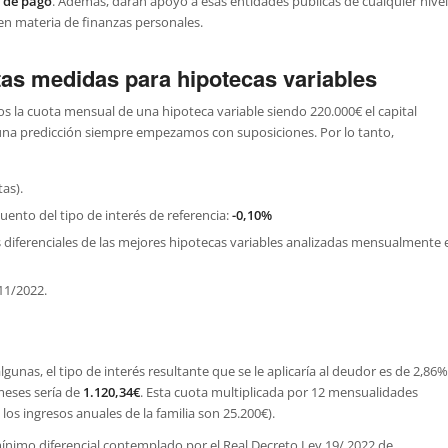
s de pago
. Además, darán apoyo a esas entidades públicas de cualquier nivel
 en materia de finanzas personales.
tas medidas para hipotecas variables
s la cuota mensual de una hipoteca variable siendo 220.000€ el capital
una predicción siempre empezamos con suposiciones. Por lo tanto,
as).
uento del tipo de interés de referencia:
-0,10%
os diferenciales de las mejores hipotecas variables analizadas mensualmente 
11/2022.
gunas, el tipo de interés resultante que se le aplicaría al deudor es de 2,86%
meses sería de
1.120,34€
. Esta cuota multiplicada por 12 mensualidades
os ingresos anuales de la familia son 25.200€).
mínimo diferencial contemplado por el Real Decreto Ley 19/ 2022 de