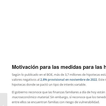
Motivación para las medidas para las 
Según lo publicado en el BOE, más de 3,7 millones de hipotecas est
valores negativos al
2,8% provisional en noviembre de 2022
. Este
hipotecas donde se pactó un tipo de interés variable.
El gobierno reconoce que las finanzas familiares a día de hoy están
macroeconómico material
. Sin embargo, sí reconoce que los tened
Medidas de alivio de
entre ellos se encuentran familias con riesgo de vulnerabilidad.
los deudores