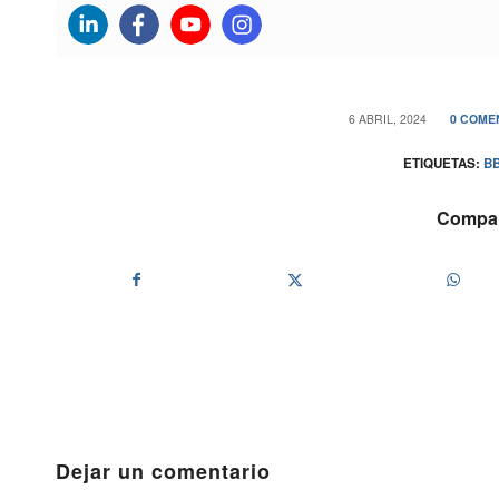
/
/
6 ABRIL, 2024
0 COME
ETIQUETAS:
B
Compart
Dejar un comentario