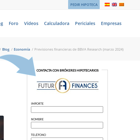
PEDIR HIPOTECA
og
Foro
Vídeos
Calculadora
Periciales
Empresas
/
Blog
/
Economía
/
Previsiones financieras de BBVA Research (marzo 2024)