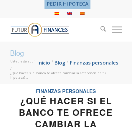
PEDIR HIPOTECA
Blog
Usted está aquí:
/
/
Inicio
Blog
Finanzas personales
/
¿Qué hacer si el banco te ofrece cambiar la referencia de tu
hipoteca?...
FINANZAS PERSONALES
¿QUÉ HACER SI EL
BANCO TE OFRECE
CAMBIAR LA