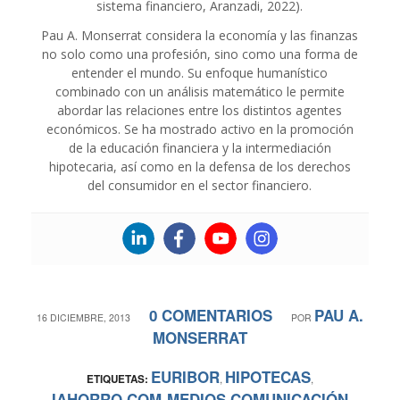
sistema financiero, Aranzadi, 2022).
Pau A. Monserrat considera la economía y las finanzas
no solo como una profesión, sino como una forma de
entender el mundo. Su enfoque humanístico
combinado con un análisis matemático le permite
abordar las relaciones entre los distintos agentes
económicos. Se ha mostrado activo en la promoción
de la educación financiera y la intermediación
hipotecaria, así como en la defensa de los derechos
del consumidor en el sector financiero.
0 COMENTARIOS
PAU A.
/
/
16 DICIEMBRE, 2013
POR
MONSERRAT
EURIBOR
HIPOTECAS
ETIQUETAS:
,
,
IAHORRO.COM
MEDIOS COMUNICACIÓN