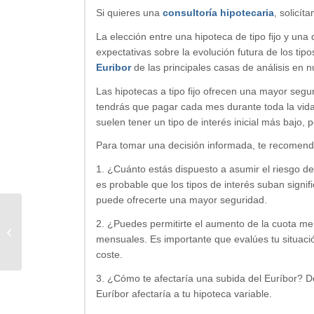
Si quieres una
consultoría hipotecaria
, solicí
La elección entre una hipoteca de tipo fijo y una 
expectativas sobre la evolución futura de los tip
Euribor
de las principales casas de análisis en n
Las hipotecas a tipo fijo ofrecen una mayor segu
tendrás que pagar cada mes durante toda la vida d
suelen tener un tipo de interés inicial más bajo, 
Para tomar una decisión informada, te recomenda
1. ¿Cuánto estás dispuesto a asumir el riesgo de
es probable que los tipos de interés suban signif
puede ofrecerte una mayor seguridad.
Cómo conectar ChatGPT a
2. ¿Puedes permitirte el aumento de la cuota m
Internet
mensuales. Es importante que evalúes tu situaci
coste.
3. ¿Cómo te afectaría una subida del Euríbor? D
Euríbor afectaría a tu hipoteca variable.