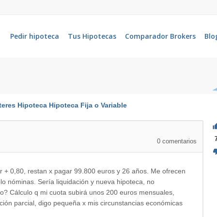
Pedir hipoteca
Tus Hipotecas
Comparador Brokers
Blo
teres
Hipoteca
Hipoteca Fija o Variable
0
comentarios
r + 0,80, restan x pagar 99.800 euros y 26 años. Me ofrecen
solo nóminas. Sería liquidación y nueva hipoteca, no
o? Cálculo q mi cuota subirá unos 200 euros mensuales,
ón parcial, digo pequeña x mis circunstancias económicas