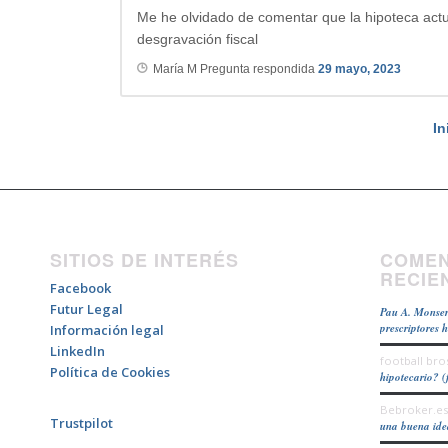
Me he olvidado de comentar que la hipoteca actu
desgravación fiscal
María M
Pregunta respondida
29 mayo, 2023
In
SITIOS DE INTERÉS
COMEN
RECIE
Facebook
Futur Legal
Pau A. Monser
prescriptores 
Información legal
LinkedIn
football bro
Política de Cookies
hipotecario? (
Bebroker.es
Trustpilot
una buena id