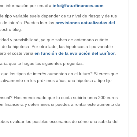
tame información por email a
info@futurfinances.com
.
de tipo variable suele depender de tu nivel de riesgo y de tus
os de interés. Puedes leer las
previsiones actualizadas del
uestro blog.
ridad y previsibilidad, ya que sabes de antemano cuánto
e la hipoteca. Por otro lado, las hipotecas a tipo variable
pero el coste varía
en función de la evolución del Euríbor
.
ría que te hagas las siguientes preguntas:
 que los tipos de interés aumenten en el futuro? Si crees que
icativamente en los próximos años, una hipoteca a tipo fijo
ensual? Has mencionado que tu cuota subiría unos 200 euros
ón financiera y determines si puedes afrontar este aumento de
ebes evaluar los posibles escenarios de cómo una subida del