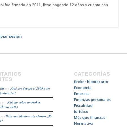
al fue firmada en 2011, llevo pagando 12 años y cuenta con
iciar sesión
TARIOS
CATEGORÍAS
NTES
Broker hipotecario
Economía
rat
en
¿Qué nos depara el 2009 a los
hipotecarios?
Empresa
Finanzas personales
s
en
¿Cuánto cobra un broker
Fiscalidad
febrero 2026)
Jurídico
en
Pedir una hipoteca sin ahorros ¿Es
Más que finanzas
ea?
Normativa