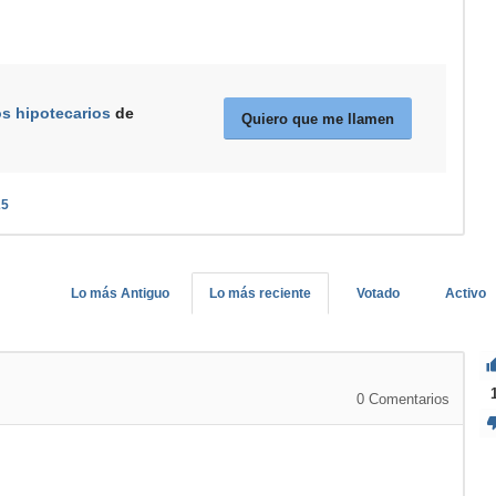
os hipotecarios
de
Quiero que me llamen
25
Lo más Antiguo
Lo más reciente
Votado
Activo
0
Comentarios