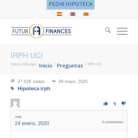
PEDIR HIPOTECA
IRPH UCI
Usted está aquí:
/
/
IRPH UCI
Inicio
Preguntas
27.02K visitas
26 mayo, 2025
Hipoteca
irph
5
Julio
0
comentarios
24 enero, 2020