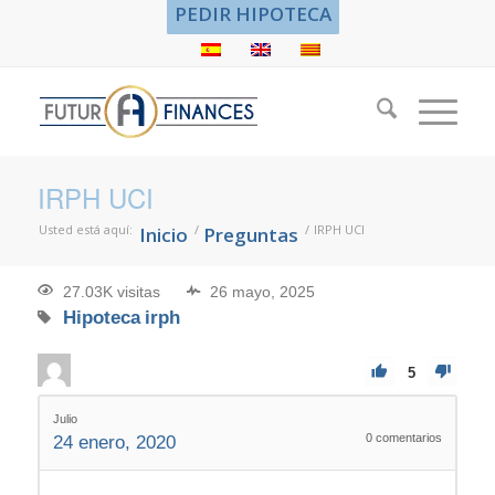
PEDIR HIPOTECA
IRPH UCI
Usted está aquí:
/
/
IRPH UCI
Inicio
Preguntas
27.03K visitas
26 mayo, 2025
Hipoteca
irph
5
Julio
0
comentarios
24 enero, 2020