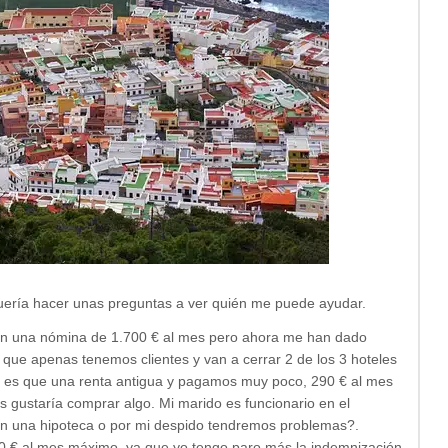
quería hacer unas preguntas a ver quién me puede ayudar.
con una nómina de 1.700 € al mes pero ahora me han dado
ue apenas tenemos clientes y van a cerrar 2 de los 3 hoteles
dad es que una renta antigua y pagamos muy poco, 290 € al mes
os gustaría comprar algo. Mi marido es funcionario en el
en una hipoteca o por mi despido tendremos problemas?.
 € al mes máximo, ya que yo tengo paro más la indemnización