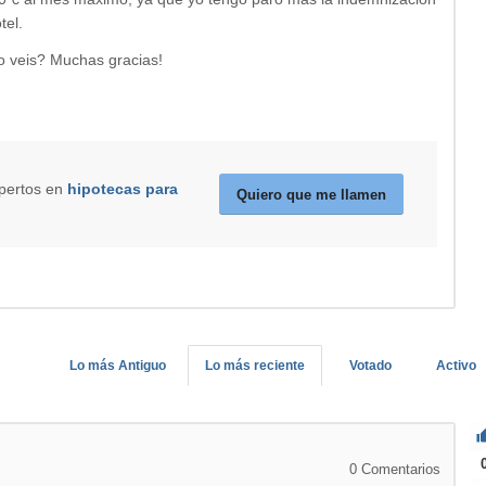
tel.
o veis? Muchas gracias!
xpertos en
hipotecas para
Quiero que me llamen
Lo más Antiguo
Lo más reciente
Votado
Activo
0
Comentarios