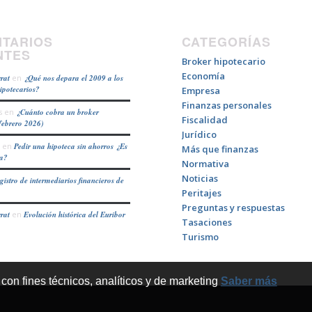
TARIOS
CATEGORÍAS
NTES
Broker hipotecario
Economía
rat
en
¿Qué nos depara el 2009 a los
hipotecarios?
Empresa
Finanzas personales
s
en
¿Cuánto cobra un broker
Fiscalidad
febrero 2026)
Jurídico
en
Pedir una hipoteca sin ahorros ¿Es
Más que finanzas
ea?
Normativa
Noticias
gistro de intermediarios financieros de
Peritajes
Preguntas y respuestas
rat
en
Evolución histórica del Euribor
Tasaciones
Turismo
 con fines técnicos, analíticos y de marketing
Saber más