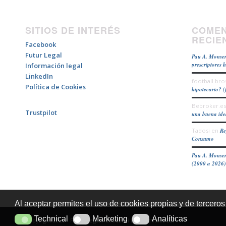
SITIOS DE INTERÉS
COMEN
RECIE
Facebook
Futur Legal
Pau A. Monser
prescriptores 
Información legal
LinkedIn
football bro
Política de Cookies
hipotecario? (
Bebroker.es
Trustpilot
una buena id
Tadosi
en
Re
Consumo
Pau A. Monser
(2000 a 2026)
Al aceptar permites el uso de cookies propias y de terceros
Technical
Marketing
Analíticas
Technical
Marketing
Analíticas
Copyright 2026 - Futur Legal Advocats i Economistes SLP