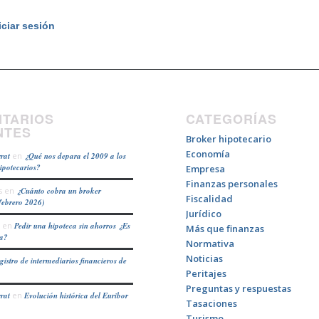
iciar sesión
TARIOS
CATEGORÍAS
NTES
Broker hipotecario
Economía
rat
en
¿Qué nos depara el 2009 a los
hipotecarios?
Empresa
Finanzas personales
s
en
¿Cuánto cobra un broker
Fiscalidad
febrero 2026)
Jurídico
en
Pedir una hipoteca sin ahorros ¿Es
Más que finanzas
ea?
Normativa
Noticias
gistro de intermediarios financieros de
Peritajes
Preguntas y respuestas
rat
en
Evolución histórica del Euribor
Tasaciones
Turismo