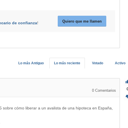
Quiero que me llamen
ecario de confianza
!
Lo más Antiguo
Lo más reciente
Votado
Activo
0
Comentarios
5 sobre cómo liberar a un avalista de una hipoteca en España,
?