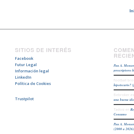
In
SITIOS DE INTERÉS
COMEN
RECIE
Facebook
Futur Legal
Pau A. Monser
prescriptores 
Información legal
LinkedIn
football bro
Política de Cookies
hipotecario? (
Bebroker.es
Trustpilot
una buena id
Tadosi
en
Re
Consumo
Pau A. Monser
(2000 a 2026)