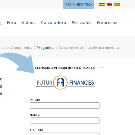
PEDIR HIPOTECA
g
Foro
Vídeos
Calculadora
Periciales
Empresas
ted está aquí:
Inicio
/
Preguntas
/
Quitarme de avalista de una hipoteca
8