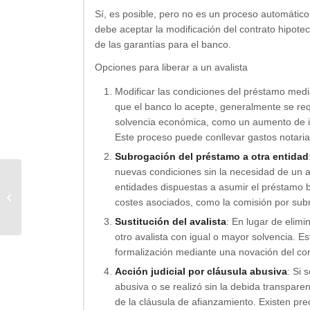
Sí, es posible, pero no es un proceso automático
debe aceptar la modificación del contrato hipotec
de las garantías para el banco.
Opciones para liberar a un avalista
Modificar las condiciones del préstamo med
que el banco lo acepte, generalmente se req
solvencia económica, como un aumento de ing
Este proceso puede conllevar gastos notarial
Subrogación del préstamo a otra entidad
nuevas condiciones sin la necesidad de un a
entidades dispuestas a asumir el préstamo b
Que cobra un broker hipotecario?
costes asociados, como la comisión por subro
Sustitución del avalista
: En lugar de elimi
otro avalista con igual o mayor solvencia. E
formalización mediante una novación del con
Acción judicial por cláusula abusiva
: Si 
abusiva o se realizó sin la debida transparenc
de la cláusula de afianzamiento. Existen pre