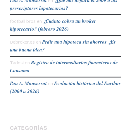
Pau A. Monserrat
¿Qué nos depara el 2009 a los
en
prescriptores hipotecarios?
¿Cuánto cobra un broker
football bros
en
hipotecario? (febrero 2026)
Pedir una hipoteca sin ahorros ¿Es
Bebroker.es
en
una buena idea?
Registro de intermediarios financieros de
Tadosi
en
Consumo
Pau A. Monserrat
Evolución histórica del Euribor
en
(2000 a 2026)
CATEGORÍAS