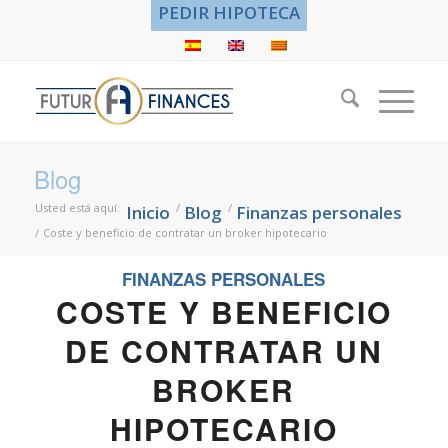
PEDIR HIPOTECA
Blog
Usted está aquí:
/
/
Inicio
Blog
Finanzas personales
/
Coste y beneficio de contratar un broker hipotecario
FINANZAS PERSONALES
COSTE Y BENEFICIO
DE CONTRATAR UN
BROKER
HIPOTECARIO