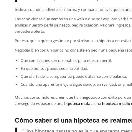
Incluso cuando el cliente se informa y compara, todavía queda una 
Las condiciones que vemos en una web o que nos explican verbalmen
analizar nuestro perfil de riesgo, pedirá tasación, valorará ingresos
verdadera oferta.
Por eso, quien quiera gestionar por sí mismo su hipoteca necesita t
Negociar bien con un banco no consiste en pedir una pequeña rebaj
Qué condiciones son razonables para nuestro perfil.
En qué puntos puede ceder la entidad.
Qué oferta de la competencia puede utilizarse como palanca.
Cuándo una aparente mejora sigue siendo, en realidad, una mal
Muchos consumidores creen que han negociado con éxito porque su 
conseguido es pasar de una
hipoteca mala
a una
hipoteca medio
Cómo saber si una hipoteca es realme
“Una hipoteca barata no es la que aparenta meno