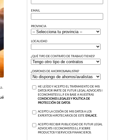
a.
ué