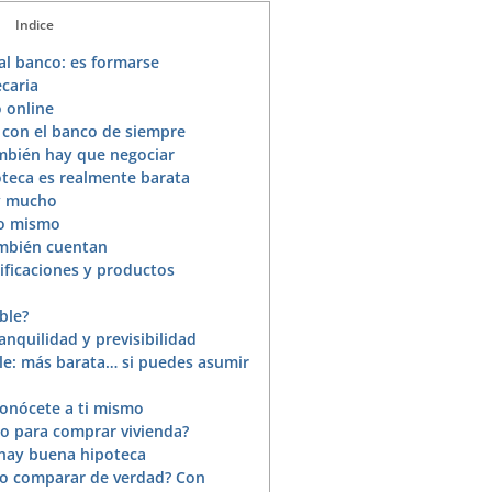
Indice
 al banco: es formarse
caria
 online
 con el banco de siempre
mbién hay que negociar
teca es realmente barata
 y mucho
lo mismo
mbién cuentan
ificaciones y productos
ble?
ranquilidad y previsibilidad
le: más barata… si puedes asumir
conócete a ti mismo
o para comprar vivienda?
 hay buena hipoteca
o comparar de verdad? Con