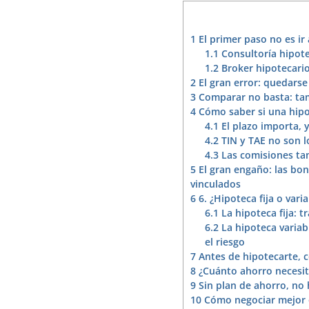
1
El primer paso no es ir
1.1
Consultoría hipote
1.2
Broker hipotecario
2
El gran error: quedarse
3
Comparar no basta: ta
4
Cómo saber si una hipo
4.1
El plazo importa,
4.2
TIN y TAE no son 
4.3
Las comisiones ta
5
El gran engaño: las bon
vinculados
6
6. ¿Hipoteca fija o varia
6.1
La hipoteca fija: t
6.2
La hipoteca variab
el riesgo
7
Antes de hipotecarte, 
8
¿Cuánto ahorro necesit
9
Sin plan de ahorro, no
10
Cómo negociar mejor 