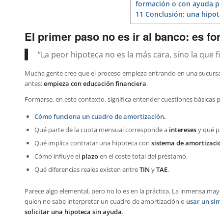
formación o con ayuda p
11
Conclusión: una hipote
El primer paso no es ir al banco: es f
“La peor hipoteca no es la más cara, sino la que f
Mucha gente cree que el proceso empieza entrando en una sucursa
antes:
empieza con educación financiera
.
Formarse, en este contexto, significa entender cuestiones básicas p
Cómo funciona un cuadro de amortización
.
Qué parte de la cuota mensual corresponde a
intereses
y qué p
Qué implica contratar una hipoteca con
sistema de amortizaci
Cómo influye el
plazo
en el coste total del préstamo.
Qué diferencias reales existen entre
TIN
y
TAE
.
Parece algo elemental, pero no lo es en la práctica. La inmensa ma
quien no sabe interpretar un cuadro de amortización o
usar un si
solicitar una hipoteca sin ayuda
.