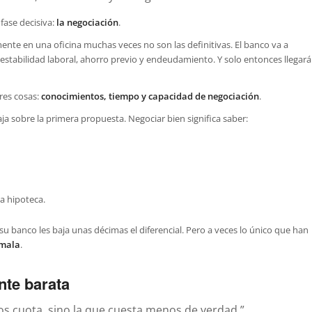
fase decisiva:
la negociación
.
te en una oficina muchas veces no son las definitivas. El banco va a
, estabilidad laboral, ahorro previo y endeudamiento. Y solo entonces llegará
res cosas:
conocimientos, tiempo y capacidad de negociación
.
a sobre la primera propuesta. Negociar bien significa saber:
a hipoteca.
banco les baja unas décimas el diferencial. Pero a veces lo único que han
 mala
.
nte barata
s cuota, sino la que cuesta menos de verdad.”