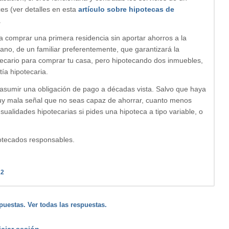
es (ver detalles en esta
artículo sobre hipotecas de
.
a comprar una primera residencia sin aportar ahorros a la
no, de un familiar preferentemente, que garantizará la
otecario para comprar tu casa, pero hipotecando dos inmuebles,
ía hipotecaria.
 asumir una obligación de pago a décadas vista. Salvo que haya
muy mala señal que no seas capaz de ahorrar, cuanto menos
ualidades hipotecarias si pides una hipoteca a tipo variable, o
otecados responsables.
22
puestas. Ver todas las respuestas.