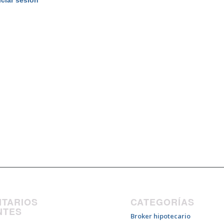
iciar sesión
TARIOS
CATEGORÍAS
NTES
Broker hipotecario