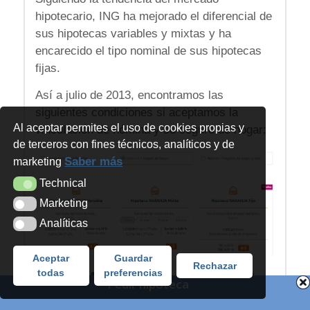
hipotecario, ING ha mejorado el diferencial de
sus hipotecas variables y mixtas y ha
encarecido el tipo nominal de sus hipotecas
fijas.
Así a julio de 2013, encontramos las
siguientes condiciones si aceptamos la
Al aceptar permites el uso de cookies propias y
vinculación de nómina y su seguro de hogar:
de terceros con fines técnicos, analíticos y de
Saber más
marketing
Technical
Technical
Marketing
Marketing
Analíticas
Analíticas
Aceptar
Guardar
Rechazar
todas
preferencias
Pau A. Monserrat
25 julio, 2023
la publicó
Pedir hipoteca