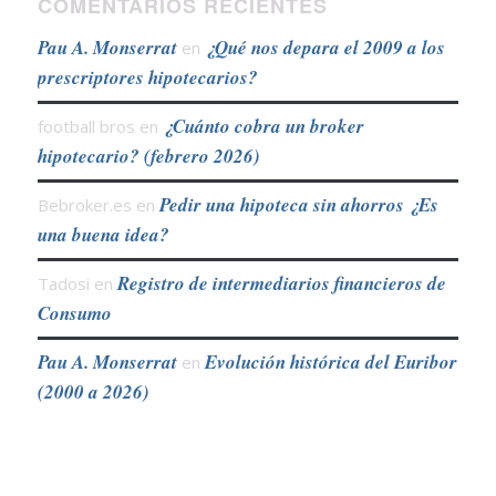
COMENTARIOS RECIENTES
Pau A. Monserrat
¿Qué nos depara el 2009 a los
en
prescriptores hipotecarios?
¿Cuánto cobra un broker
football bros
en
hipotecario? (febrero 2026)
Pedir una hipoteca sin ahorros ¿Es
Bebroker.es
en
una buena idea?
Registro de intermediarios financieros de
Tadosi
en
Consumo
Pau A. Monserrat
Evolución histórica del Euribor
en
(2000 a 2026)