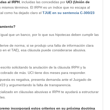
adas al IRPH
, incluidas las concedidas por
UCI (Unión de
s mismos términos. El IRPH es un índice que no escapa al
 tal como ha dejado claro el
TJUE en su sentencia C-300/23
iamiento?
l igual que un banco, por lo que sus hipotecas deben cumplir las
erive de norma; si se produjo una falta de información clara
to en el TAE), esa cláusula puede considerarse abusiva.
 escrito solicitando la anulación de la cláusula IRPH y la
lo cobrado de más. UCI tiene dos meses para responder.
espuesta es negativa, presenta demanda ante el Juzgado de
0/23 y argumentando la falta de transparencia.
ializado en cláusulas abusivas e IRPH te ayudará a estructurar
les.
premo incorporará estos criterios en su próxima doctrina