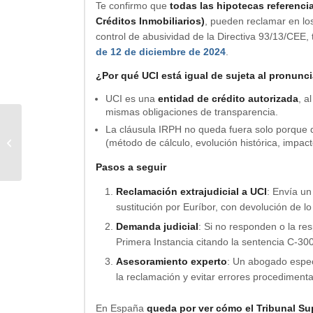
Te confirmo que
todas las hipotecas referenci
Créditos Inmobiliarios)
, pueden reclamar en lo
control de abusividad de la Directiva 93/13/CEE,
de 12 de diciembre de 2024
.
¿Por qué UCI está igual de sujeta al pronunc
UCI es una
entidad de crédito autorizada
, a
mismas obligaciones de transparencia.
La cláusula IRPH no queda fuera solo porque d
Sin respuesta
(método de cálculo, evolución histórica, impac
Pasos a seguir
Reclamación extrajudicial a UCI
: Envía un
sustitución por Euríbor, con devolución de 
Demanda judicial
: Si no responden o la r
Primera Instancia citando la sentencia C-30
Asesoramiento experto
: Un abogado espec
la reclamación y evitar errores procedimenta
En España
queda por ver cómo el Tribunal Su