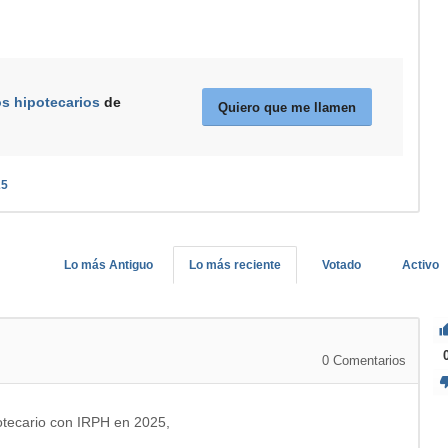
os hipotecarios
de
Quiero que me llamen
25
Lo más Antiguo
Lo más reciente
Votado
Activo
0
Comentarios
otecario con IRPH en 2025,