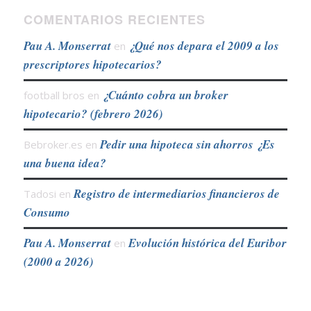
COMENTARIOS RECIENTES
Pau A. Monserrat
¿Qué nos depara el 2009 a los
en
prescriptores hipotecarios?
¿Cuánto cobra un broker
football bros
en
hipotecario? (febrero 2026)
Pedir una hipoteca sin ahorros ¿Es
Bebroker.es
en
una buena idea?
Registro de intermediarios financieros de
Tadosi
en
Consumo
Pau A. Monserrat
Evolución histórica del Euribor
en
(2000 a 2026)