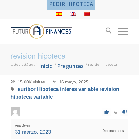
PEDIR HIPOTECA
revision hipoteca
Usted está aquí:
/
/
revision hipoteca
Inicio
Preguntas
15.00K visitas
16 mayo, 2025
euribor
Hipoteca
interes variable
revision
hipoteca variable
6
Ana Belén
0
comentarios
31 marzo, 2023