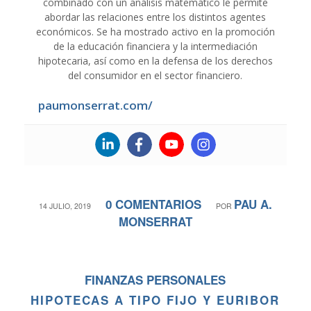
combinado con un análisis matemático le permite
abordar las relaciones entre los distintos agentes
económicos. Se ha mostrado activo en la promoción
de la educación financiera y la intermediación
hipotecaria, así como en la defensa de los derechos
del consumidor en el sector financiero.
paumonserrat.com/
0 COMENTARIOS
PAU A.
/
/
14 JULIO, 2019
POR
MONSERRAT
FINANZAS PERSONALES
HIPOTECAS A TIPO FIJO Y EURIBOR