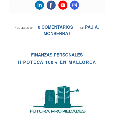
0 COMENTARIOS
PAU A.
/
/
4 JULIO, 2019
POR
MONSERRAT
FINANZAS PERSONALES
HIPOTECA 100% EN MALLORCA