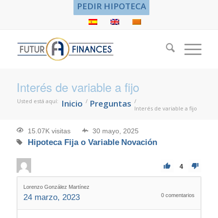
PEDIR HIPOTECA
Interés de variable a fijo
Usted está aquí:
/
/
Inicio
Preguntas
Interés de variable a fijo
15.07K visitas
30 mayo, 2025
Hipoteca Fija o Variable
Novación
4
Lorenzo González Martínez
0
comentarios
24 marzo, 2023