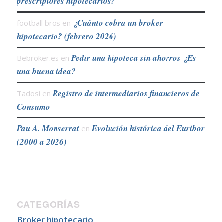
prescriptores hipotecarios?
¿Cuánto cobra un broker
football bros
en
hipotecario? (febrero 2026)
Pedir una hipoteca sin ahorros ¿Es
Bebroker.es
en
una buena idea?
Registro de intermediarios financieros de
Tadosi
en
Consumo
Pau A. Monserrat
Evolución histórica del Euribor
en
(2000 a 2026)
CATEGORÍAS
Broker hipotecario