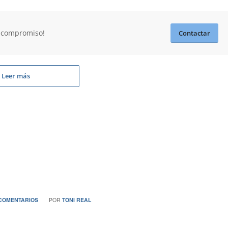
n compromiso!
Contactar
Leer más
/
 COMENTARIOS
POR
TONI REAL