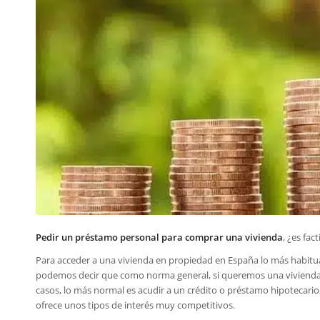
Pedir un préstamo personal para comprar una vivienda
, ¿es fact
Para acceder a una vivienda en propiedad en España lo más habitual
podemos decir que como norma general, si queremos una vivienda 
casos, lo más normal es acudir a un crédito o préstamo hipotecario
ofrece unos tipos de interés muy competitivos.