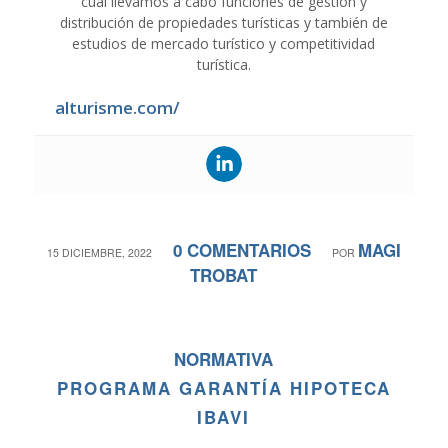
cual llevamos a cabo funciones de gestión y
distribución de propiedades turísticas y también de
estudios de mercado turístico y competitividad
turística.
alturisme.com/
0 COMENTARIOS
MAGI
/
/
15 DICIEMBRE, 2022
POR
TROBAT
NORMATIVA
PROGRAMA GARANTÍA HIPOTECA
IBAVI