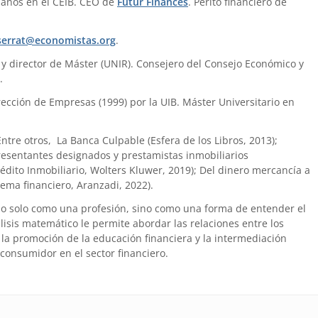
 años en el CEIB. CEO de
Futur Finances
. Perito financiero de
errat@economistas.org
.
) y director de Máster (UNIR). Consejero del Consejo Económico y
.
ección de Empresas (1999) por la UIB. Máster Universitario en
 Entre otros, La Banca Culpable (Esfera de los Libros, 2013);
presentantes designados y prestamistas inmobiliarios
édito Inmobiliario, Wolters Kluwer, 2019); Del dinero mercancía a
tema financiero, Aranzadi, 2022).
no solo como una profesión, sino como una forma de entender el
is matemático le permite abordar las relaciones entre los
la promoción de la educación financiera y la intermediación
 consumidor en el sector financiero.